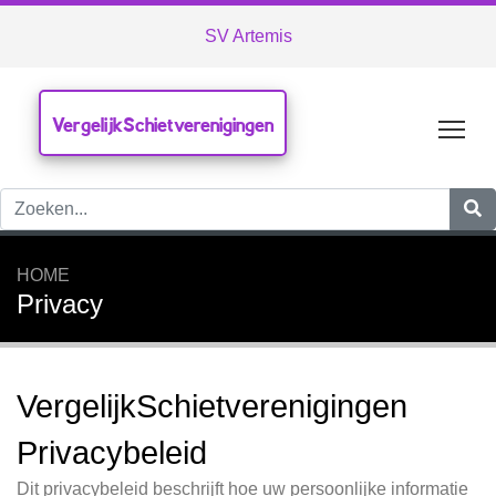
SV Artemis
VergelijkSchietverenigingen
Tog
HOME
Privacy
VergelijkSchietverenigingen
Privacybeleid
Dit privacybeleid beschrijft hoe uw persoonlijke informatie