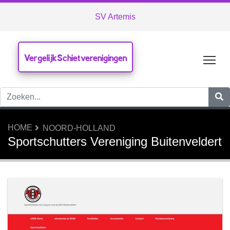
SV Artemis
VergelijkSchietverenigingen
Tog
HOME
NOORD-HOLLAND
Sportschutters Vereniging Buitenveldert