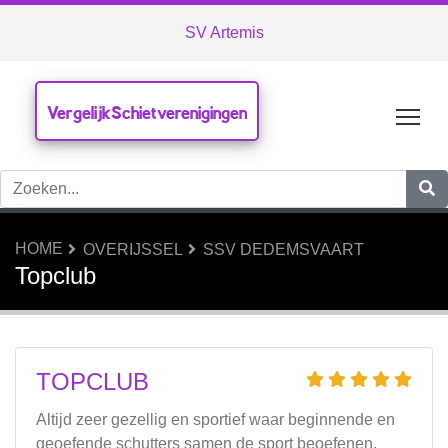
SV Artemis
VergelijkSchietverenigingen
Tog
HOME
OVERIJSSEL
SSV DEDEMSVAART
Topclub
TOPCLUB
Altijd zeer gezellig en sportief waar beginnende en
geoefende schutters samen de sport beoefenen.