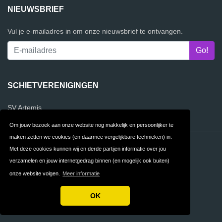
NIEUWSBRIEF
Vul je e-mailadres in om onze nieuwsbrief te ontvangen.
SCHIETVERENIGINGEN
SV Artemis
Om jouw bezoek aan onze website nog makkelijk en persoonlijker te
maken zetten we cookies (en daarmee vergelijkbare technieken) in.
Contact
Privacy
Met deze cookies kunnen wij en derde partijen informatie over jou
verzamelen en jouw internetgedrag binnen (en mogelijk ook buiten)
Algemene
FAQ
onze website volgen.
Meer informatie
Voorwaarden
OK
Copyright © 2026 VergelijkSchietverenigingen