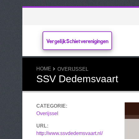
VergelijkSchietverenigingen
HOME
OVERIJSSEL
SSV Dedemsvaart
CATEGORIE:
Overijssel
URL:
http://www.ssvdedemsvaart.nl/