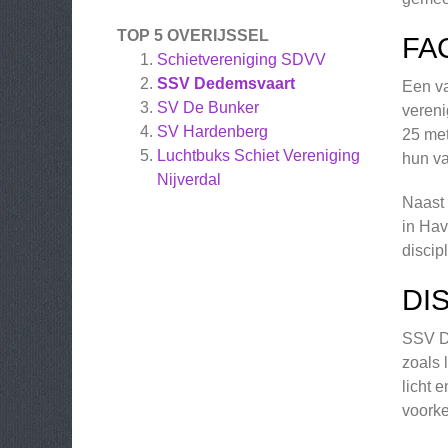
TOP 5 OVERIJSSEL
FA
Schietvereniging SDVV
SSV Dedemsvaart
Een va
SV De Bunker
vereni
SV Hardenberg
25 met
Luchtbuks Schiet Vereniging
hun va
Nijverdal
Naast
in Hav
discip
DI
SSV De
zoals 
licht 
voorke