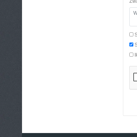
Zwa
S
S
I