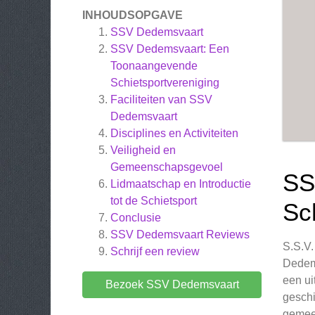
INHOUDSOPGAVE
SSV Dedemsvaart
SSV Dedemsvaart: Een
Toonaangevende
Schietsportvereniging
Faciliteiten van SSV
Dedemsvaart
Disciplines en Activiteiten
Veiligheid en
Gemeenschapsgevoel
SS
Lidmaatschap en Introductie
tot de Schietsport
Sc
Conclusie
SSV Dedemsvaart
Reviews
S.S.V.
Schrijf een review
Dedems
een ui
Bezoek SSV Dedemsvaart
geschi
gemee