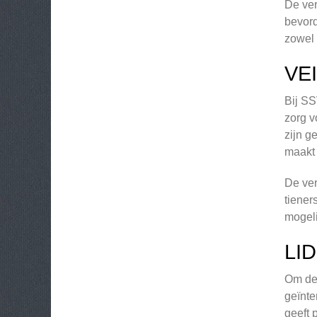
De ver
bevord
zowel 
VE
Bij SS
zorg v
zijn g
maakt 
De ver
tiener
mogeli
LI
Om dee
geïnte
geeft 