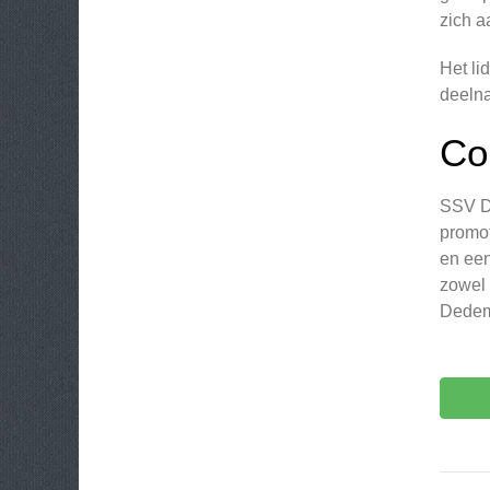
zich a
Het li
deelna
Co
SSV De
promot
en een
zowel 
Dedems