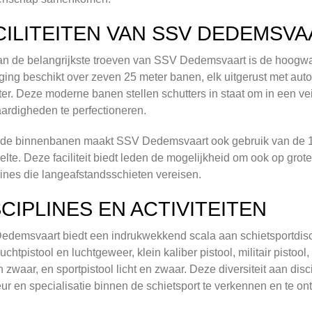
CILITEITEN VAN SSV DEDEMSVA
n de belangrijkste troeven van SSV Dedemsvaart is de hoogwaard
ging beschikt over zeven 25 meter banen, elk uitgerust met aut
er. Deze moderne banen stellen schutters in staat om in een ve
ardigheden te perfectioneren.
 de binnenbanen maakt SSV Dedemsvaart ook gebruik van de 
elte. Deze faciliteit biedt leden de mogelijkheid om ook op grote
lines die langeafstandsschieten vereisen.
SCIPLINES EN ACTIVITEITEN
demsvaart biedt een indrukwekkend scala aan schietsportdisci
luchtpistool en luchtgeweer, klein kaliber pistool, militair pistool
en zwaar, en sportpistool licht en zwaar. Deze diversiteit aan di
ur en specialisatie binnen de schietsport te verkennen en te on