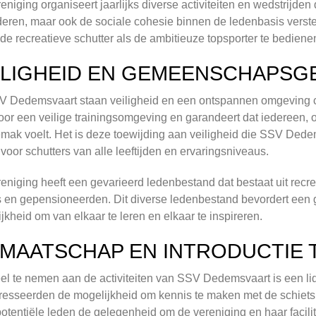
eniging organiseert jaarlijks diverse activiteiten en wedstrijden 
eren, maar ook de sociale cohesie binnen de ledenbasis verst
de recreatieve schutter als de ambitieuze topsporter te bediene
ILIGHEID EN GEMEENSCHAPSG
V Dedemsvaart staan veiligheid en een ontspannen omgeving ce
oor een veilige trainingsomgeving en garandeert dat iedereen, 
emak voelt. Het is deze toewijding aan veiligheid die SSV Dedem
voor schutters van alle leeftijden en ervaringsniveaus.
eniging heeft een gevarieerd ledenbestand dat bestaat uit rec
s en gepensioneerden. Dit diverse ledenbestand bevordert ee
jkheid om van elkaar te leren en elkaar te inspireren.
DMAATSCHAP EN INTRODUCTIE 
l te nemen aan de activiteiten van SSV Dedemsvaart is een lid
resseerden de mogelijkheid om kennis te maken met de schietspo
potentiële leden de gelegenheid om de vereniging en haar facilit