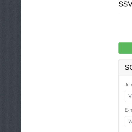
SS
S
Je
E-m