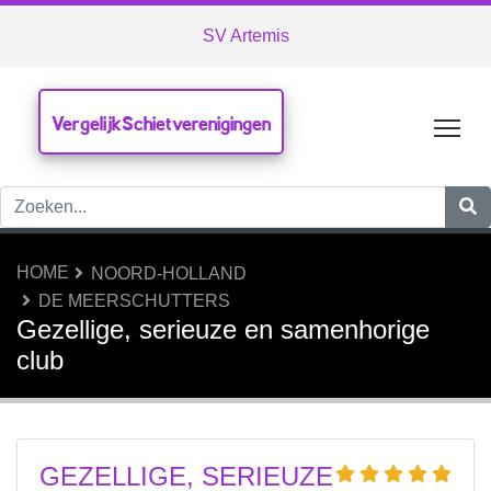
SV Artemis
VergelijkSchietverenigingen
Tog
HOME
NOORD-HOLLAND
DE MEERSCHUTTERS
Gezellige, serieuze en samenhorige
club
GEZELLIGE, SERIEUZE