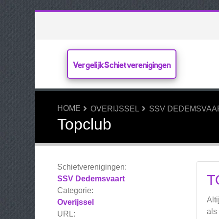
VergelijkSchietverenigingen
HOME
OVERIJSSEL
SSV DEDEMSVAA
Topclub
Schietverenigingen:
T
SSV Dedemsvaart
Categorie:
Alt
Overijssel
als
URL: