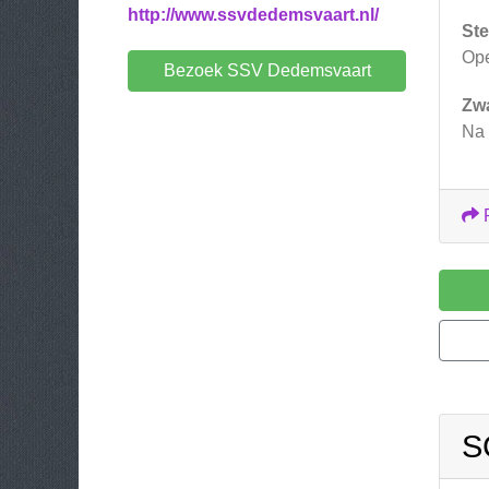
http://www.ssvdedemsvaart.nl/
Ste
Ope
Bezoek SSV Dedemsvaart
Zw
Na 
S