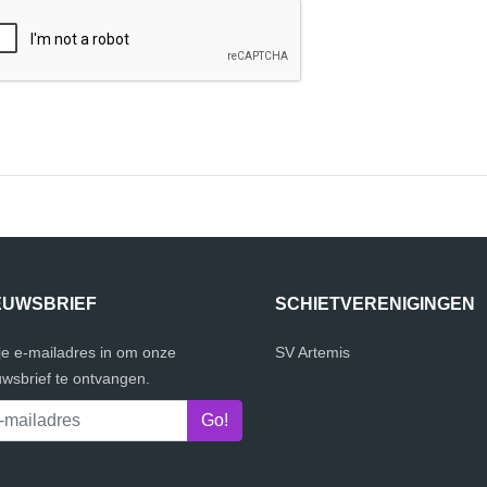
EUWSBRIEF
SCHIETVERENIGINGEN
 je e-mailadres in om onze
SV Artemis
uwsbrief te ontvangen.