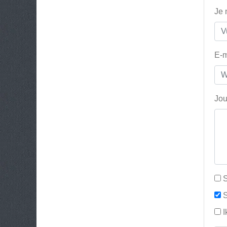
Je
E-m
Jou
S
S
I