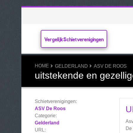
VergelijkSchietverenigingen
HOME
GELDERLAND
ASV DE ROOS
uitstekende en gezellig
Schietverenigingen:
U
ASV De Roos
Categorie:
Asv
Gelderland
De 
URL: