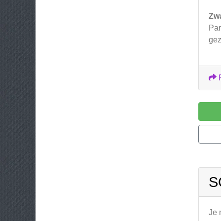
Zw
Par
gez
S
Je