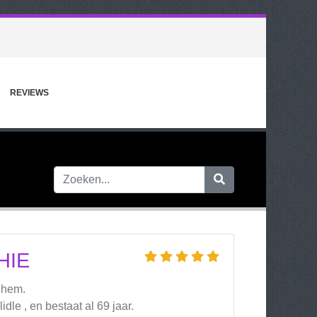
REVIEWS
HIE
rnhem.
le , en bestaat al 69 jaar.