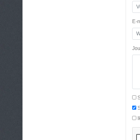
E-m
Jou
S
S
I