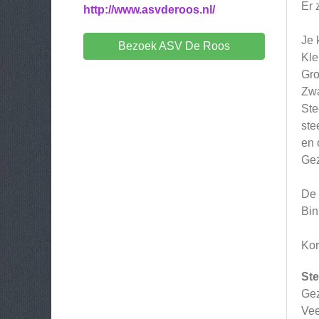
Er 
http://www.asvderoos.nl/
Je 
Bezoek ASV De Roos
Kle
Gro
Zwa
Ste
ste
en 
Gez
De 
Bin
Kor
Ste
Gez
Vee