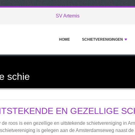
SV Artemis
HOME
SCHIETVERENIGINGEN
e schie
ITSTEKENDE EN GEZELLIGE SC
 de roos is een gezellige en uitstekende schietvereniging in A
schietvereniging is gelegen aan de Amsterdamseweg naast de lid