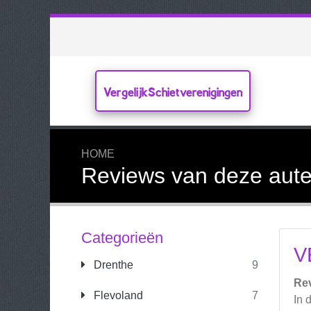
VergelijkSchietverenigingen
HOME
Reviews van deze aute
Categorieën
V
Drenthe
9
Re
Flevoland
7
In 