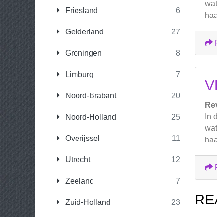
wat
Friesland
6
haa
Gelderland
27
Groningen
8
Limburg
7
V
Noord-Brabant
20
Re
In 
Noord-Holland
25
wat
Overijssel
11
haa
Utrecht
12
Zeeland
7
RE
Zuid-Holland
23