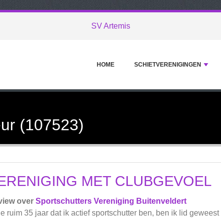
SV Artemis
HOME
SCHIETVERENIGINGEN
ur (107523)
ERENIGING MET CLUBGEVOEL
view over
Sportschutters Vereniging Buitenveldert
de ruim 35 jaar dat ik actief sportschutter ben, ben ik lid geweest