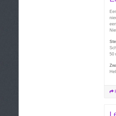
Een
nie
een
Nie
Ste
Sch
50 
Zw
Hel
L