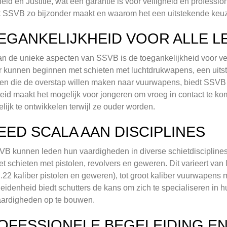
heid en Justitie, wat een garantie is voor veiligheid en professio
 SSVB zo bijzonder maakt en waarom het een uitstekende keuze 
EGANKELIJKHEID VOOR ALLE L
n de unieke aspecten van SSVB is de toegankelijkheid voor ver
r kunnen beginnen met schieten met luchtdrukwapens, een uitste
en die de overstap willen maken naar vuurwapens, biedt SSVB m
leid maakt het mogelijk voor jongeren om vroeg in contact te k
elijk te ontwikkelen terwijl ze ouder worden.
EED SCALA AAN DISCIPLINES
VB kunnen leden hun vaardigheden in diverse schietdisciplines o
et schieten met pistolen, revolvers en geweren. Dit varieert va
 .22 kaliber pistolen en geweren), tot groot kaliber vuurwapens m
eidenheid biedt schutters de kans om zich te specialiseren in hu
aardigheden op te bouwen.
OFESSIONELE BEGELEIDING EN