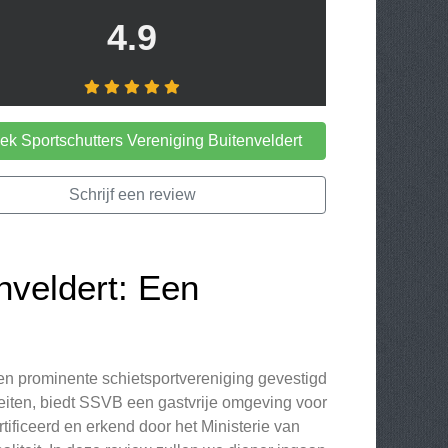
4.9
k Sportschutters Vereniging Buitenveldert
Schrijf een review
nveldert: Een
een prominente schietsportvereniging gevestigd
teiten, biedt SSVB een gastvrije omgeving voor
ificeerd en erkend door het Ministerie van