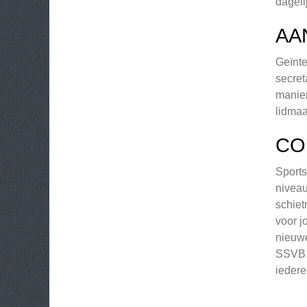
dageli
AA
Geïnte
secret
manier
lidmaa
CO
Sports
niveau
schiet
voor j
nieuwe
SSVB e
iedere