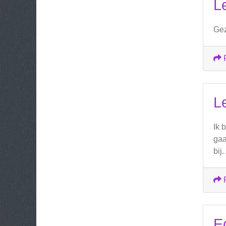
L
Gez
L
Ik 
gaa
bij
E