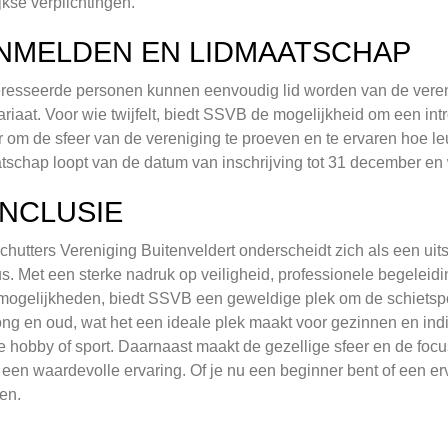
jkse verplichtingen.
NMELDEN EN LIDMAATSCHAP
resseerde personen kunnen eenvoudig lid worden van de veren
ariaat. Voor wie twijfelt, biedt SSVB de mogelijkheid om een int
 om de sfeer van de vereniging te proeven en te ervaren hoe leu
tschap loopt van de datum van inschrijving tot 31 december en 
NCLUSIE
chutters Vereniging Buitenveldert onderscheidt zich als een uit
s. Met een sterke nadruk op veiligheid, professionele begelei
mogelijkheden, biedt SSVB een geweldige plek om de schietspor
ong en oud, wat het een ideale plek maakt voor gezinnen en indi
 hobby of sport. Daarnaast maakt de gezellige sfeer en de focus
en waardevolle ervaring. Of je nu een beginner bent of een erv
en.