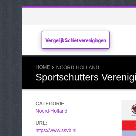
VergelijkSchietverenigingen
HOME
NOORD-HOLLAND
Sportschutters Verenig
CATEGORIE:
Noord-Holland
URL:
https://www.ssvb.nl