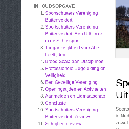
INHOUDSOPGAVE
Sportschutters Vereniging
Buitenveldert
Sportschutters Vereniging
Buitenveldert: Een Uitblinker
in de Schietsport
Toegankelijkheid voor Alle
Leeftijden
Breed Scala aan Disciplines
Professionele Begeleiding en
Veiligheid
Sp
Een Gezellige Vereniging
Openingstijden en Activiteiten
Uit
Aanmelden en Lidmaatschap
Conclusie
Sports
Sportschutters Vereniging
in Ned
Buitenveldert
Reviews
zowel 
Schrijf een review