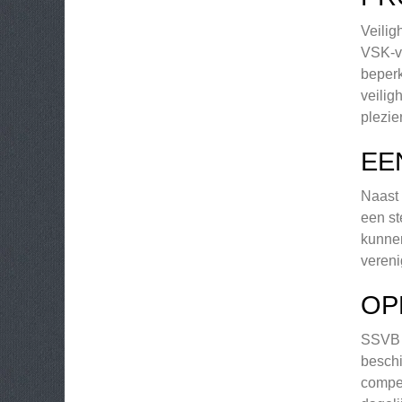
Veilig
VSK-ve
beperk
veilig
plezie
EE
Naast 
een st
kunnen
vereni
OP
SSVB b
beschi
compet