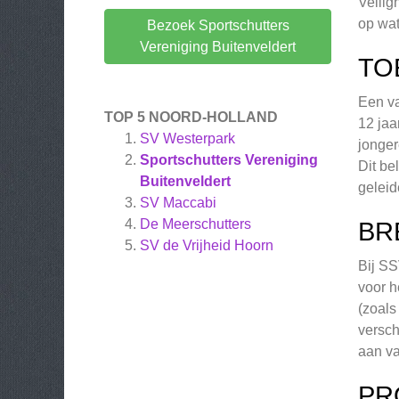
Veilig
op wat
Bezoek Sportschutters
Vereniging Buitenveldert
TO
Een va
TOP 5 NOORD-HOLLAND
12 jaa
SV Westerpark
jonger
Sportschutters Vereniging
Dit be
Buitenveldert
geleid
SV Maccabi
De Meerschutters
BR
SV de Vrijheid Hoorn
Bij SS
voor h
(zoals
versch
aan v
PR