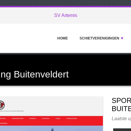
SV Artemis
HOME
SCHIETVERENIGINGEN
ing Buitenveldert
SPOR
BUIT
Laatste u