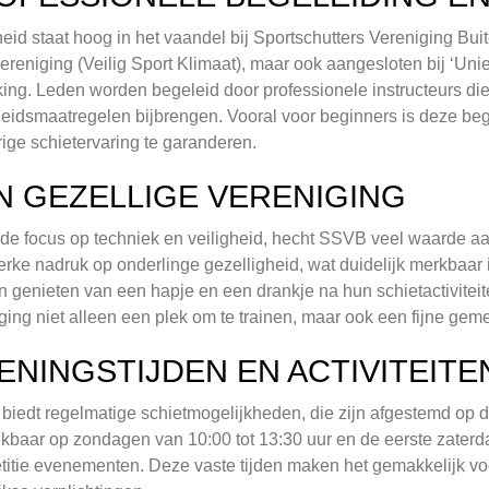
heid staat hoog in het vaandel bij Sportschutters Vereniging Buit
reniging (Veilig Sport Klimaat), maar ook aangesloten bij ‘Un
ing. Leden worden begeleid door professionele instructeurs di
heidsmaatregelen bijbrengen. Vooral voor beginners is deze beg
rige schietervaring te garanderen.
N GEZELLIGE VERENIGING
de focus op techniek en veiligheid, hecht SSVB veel waarde aa
erke nadruk op onderlinge gezelligheid, wat duidelijk merkbaar 
 genieten van een hapje en een drankje na hun schietactiviteit
ging niet alleen een plek om te trainen, maar ook een fijne ge
ENINGSTIJDEN EN ACTIVITEITE
iedt regelmatige schietmogelijkheden, die zijn afgestemd op d
kbaar op zondagen van 10:00 tot 13:30 uur en de eerste zaterd
itie evenementen. Deze vaste tijden maken het gemakkelijk v