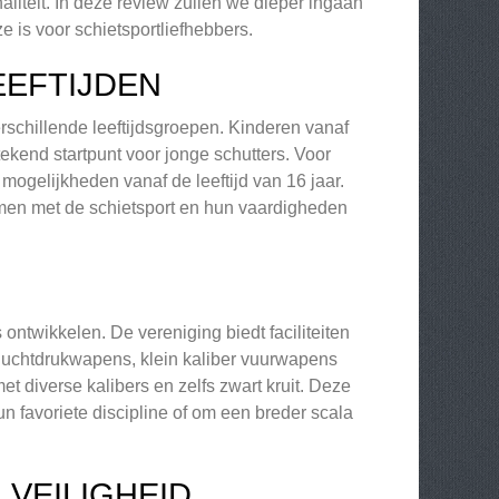
naliteit. In deze review zullen we dieper ingaan
is voor schietsportliefhebbers.
EEFTIJDEN
schillende leeftijdsgroepen. Kinderen vanaf
kend startpunt voor jonge schutters. Voor
ogelijkheden vanaf de leeftijd van 16 jaar.
omen met de schietsport en hun vaardigheden
ntwikkelen. De vereniging biedt faciliteiten
n luchtdrukwapens, klein kaliber vuurwapens
et diverse kalibers en zelfs zwart kruit. Deze
n favoriete discipline of om een breder scala
 VEILIGHEID