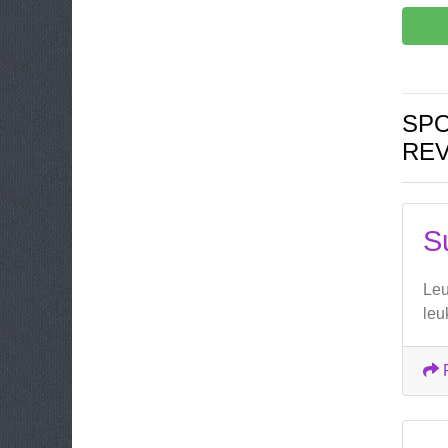
SPO
RE
S
Leu
leu