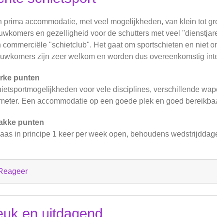
 prima accommodatie, met veel mogelijkheden, van klein tot gro
uwkomers en gezelligheid voor de schutters met veel "dienstja
 commerciële "schietclub". Het gaat om sportschieten en niet om
uwkomers zijn zeer welkom en worden dus overeenkomstig inte
rke punten
ietsportmogelijkheden voor vele disciplines, verschillende wa
meter. Een accommodatie op een goede plek en goed bereikbaa
akke punten
aas in principe 1 keer per week open, behoudens wedstrijddag
Reageer
euk en uitdagend